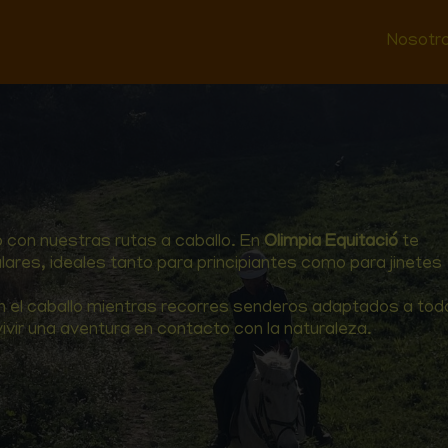
Nosotr
o con nuestras rutas a caballo. En
Olimpia Equitació
te
res, ideales tanto para principiantes como para jinetes
 con el caballo mientras recorres senderos adaptados a to
ivir una aventura en contacto con la naturaleza.