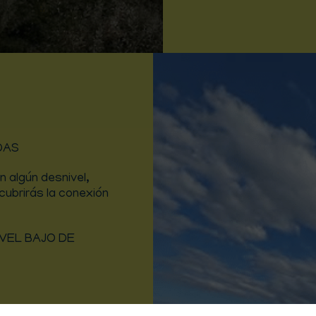
DAS
 algún desnivel,
cubrirás la conexión
VEL BAJO DE