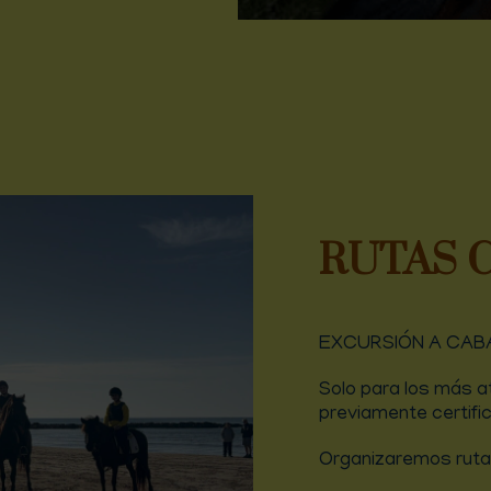
RUTAS 
EXCURSIÓN A CAB
Solo para los más at
previamente certifi
Organizaremos ruta