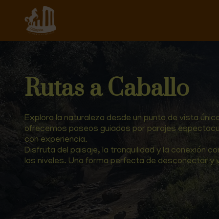
Rutas a Caballo
Explora la naturaleza desde un punto de vista únic
ofrecemos paseos guiados por parajes espectacula
con experiencia.
Disfruta del paisaje, la tranquilidad y la conexión
los niveles. Una forma perfecta de desconectar y v