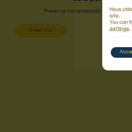
Nous util
*reservar con antelación / mínimo 2 
site.
You can f
settings
.
Reservas
Acce