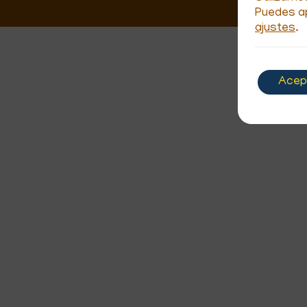
Puedes ap
ajustes
.
Acep