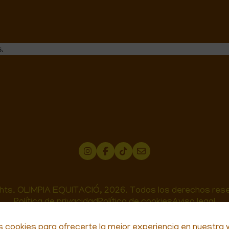
as Rutas de Equitación
s.
hts. OLIMPIA EQUITACIÓ, 2026. Todos los derechos res
Política de privacidad
Política de cookies
Aviso legal
s cookies para ofrecerte la mejor experiencia en nuestra