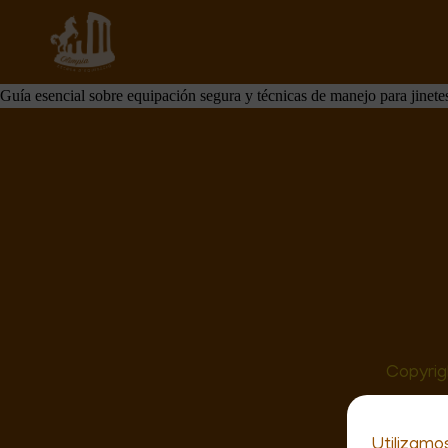
Estrategias para Mejorar la Seguridad en l
diciembre 16, 2025
Por
Cliente Apellidos
Guía esencial sobre equipación segura y técnicas de manejo para jinete
Copyrig
Utilizamo